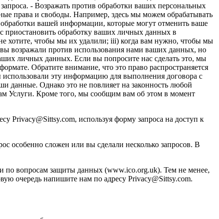
запроса. - Возражать против обработки ваших персональных
вные права и свободы. Например, здесь мы можем обрабатывать
я обработки вашей информации, которые могут отменить ваше
ас приостановить обработку ваших личных данных в
е хотите, чтобы мы их удалили; iii) когда вам нужно, чтобы мы
) вы возражали против использования нами ваших данных, но
ваших личных данных. Если вы попросите нас сделать это, мы
ормате. Обратите внимание, что это право распространяется
ы использовали эту информацию для выполнения договора с
аши данные. Однако это не повлияет на законность любой
вам Услуги. Кроме того, мы сообщим вам об этом в момент
у Privacy@Sittsy.com, используя форму запроса на доступ к
рос особенно сложен или вы сделали несколько запросов. В
 по вопросам защиты данных (www.ico.org.uk). Тем не менее,
вую очередь напишите нам по адресу Privacy@Sittsy.com.