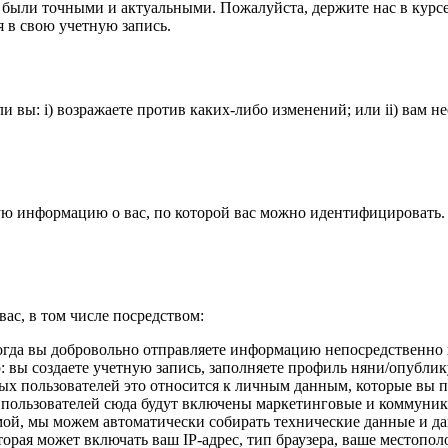
 были точными и актуальными. Пожалуйста, держите нас в курс
я в свою учетную запись.
если вы: i) возражаете против каких-либо изменений; или ii) ва
ю информацию о вас, по которой вас можно идентифицировать. 
ас, в том числе посредством:
огда вы добровольно отправляете информацию непосредственно 
 вы создаете учетную запись, заполняете профиль няни/опублик
ных пользователей это относится к личным данным, которые вы 
ых пользователей сюда будут включены маркетинговые и коммун
ой, мы можем автоматически собирать технические данные и да
рая может включать ваш IP-адрес, тип браузера, ваше местопо