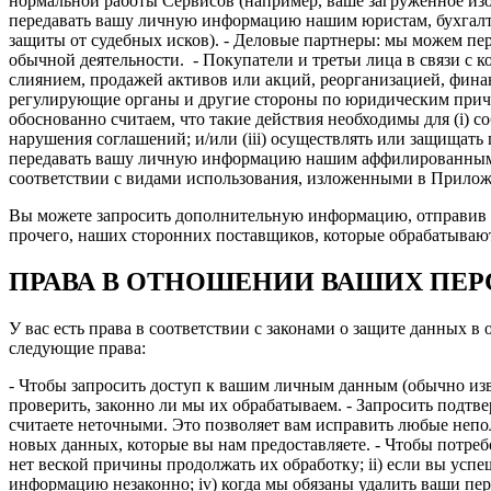
нормальной работы Сервисов (например, ваше загруженное из
передавать вашу личную информацию нашим юристам, бухгалте
защиты от судебных исков). - Деловые партнеры: мы можем пе
обычной деятельности. - Покупатели и третьи лица в связи с 
слиянием, продажей активов или акций, реорганизацией, фина
регулирующие органы и другие стороны по юридическим причи
обоснованно считаем, что такие действия необходимы для (i) с
нарушения соглашений; и/или (iii) осуществлять или защищать 
передавать вашу личную информацию нашим аффилированным ли
соответствии с видами использования, изложенными в Прилож
Вы можете запросить дополнительную информацию, отправив э
прочего, наших сторонних поставщиков, которые обрабатываю
ПРАВА В ОТНОШЕНИИ ВАШИХ ПЕ
У вас есть права в соответствии с законами о защите данных 
следующие права:
- Чтобы запросить доступ к вашим личным данным (обычно изв
проверить, законно ли мы их обрабатываем. - Запросить подт
считаете неточными. Это позволяет вам исправить любые непо
новых данных, которые вы нам предоставляете. - Чтобы потреб
нет веской причины продолжать их обработку; ii) если вы успе
информацию незаконно; iv) когда мы обязаны удалить ваши пе