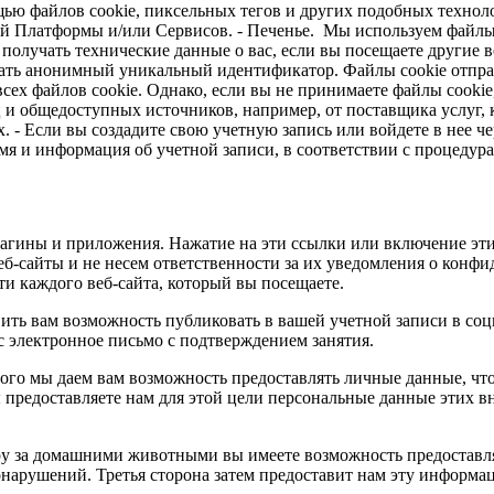
ью файлов cookie, пиксельных тегов и других подобных технол
 Платформы и/или Сервисов. - Печенье. Мы используем файлы 
получать технические данные о вас, если вы посещаете другие 
ть анонимный уникальный идентификатор. Файлы cookie отправл
 всех файлов cookie. Однако, если вы не принимаете файлы cooki
 и общедоступных источников, например, от поставщика услуг, 
- Если вы создадите свою учетную запись или войдете в нее чер
мя и информация об учетной записи, в соответствии с процедур
лагины и приложения. Нажатие на эти ссылки или включение эт
еб-сайты и не несем ответственности за их уведомления о конфи
и каждого веб-сайта, который вы посещаете.
ить вам возможность публиковать в вашей учетной записи в соц
ас электронное письмо с подтверждением занятия.
ого мы даем вам возможность предоставлять личные данные, чт
ы предоставляете нам для этой цели персональные данные этих 
тру за домашними животными вы имеете возможность предоставл
нарушений. Третья сторона затем предоставит нам эту информа