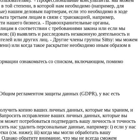
пользователям). - Профессиональные консультанты: мы можем
 той степени, в которой нам необходимо (например, для
е) нашим деловым партнерам, если это необходимо в ходе
ыта третьим лицам в связи с транзакцией, например,
ти нашего бизнеса. - Правоохранительные органы,
цам в соответствии с требованиями закона или если мы
ов; (ii) выявлять и расследовать незаконную деятельность и
ателей или других лиц. - Другие члены группы Sittsy: мы можем
ни) или когда такое раскрытие необходимо иным образом в
формации ознакомьтесь со списком, включающим, помимо
с Общим регламентом защиты данных (GDPR), у вас есть
 получить копию ваших личных данных, которые мы храним, и
- Запросить исправление ваших личных данных, которые вы
м может потребоваться подтвердить вашу личность и точность
ть нас удалить персональные данные, например: i) если у нас
и (см. ниже); iii) когда мы могли обработать вашу
 Однако обратите внимание, что мы не всегда сможем