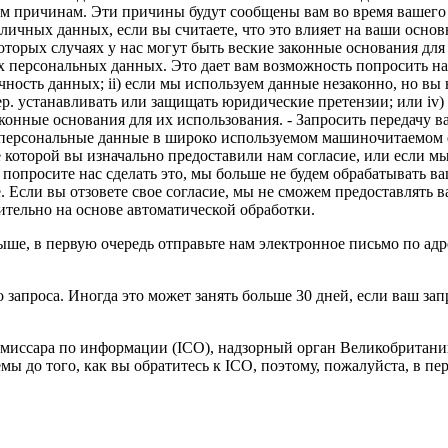
м причинам. Эти причины будут сообщены вам во время вашего 
личных данных, если вы считаете, что это влияет на ваши осно
оторых случаях у нас могут быть веские законные основания дл
их персональных данных. Это дает вам возможность попросить н
ность данных; ii) если мы используем данные незаконно, но вы н
р. устанавливать или защищать юридические претензии; или iv
конные основания для их использования. - Запросить передачу 
 персональные данные в широко используемом машиночитаемом ф
которой вы изначально предоставили нам согласие, или если м
 попросите нас сделать это, мы больше не будем обрабатывать в
е. Если вы отзовете свое согласие, мы не сможем предоставлять 
ительно на основе автоматической обработки.
е, в первую очередь отправьте нам электронное письмо по адрес
запроса. Иногда это может занять больше 30 дней, если ваш зап
омиссара по информации (ICO), надзорный орган Великобритании
 до того, как вы обратитесь к ICO, поэтому, пожалуйста, в пер