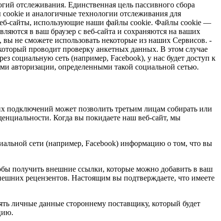
огий отслеживания. Единственная цель пассивного сбора
cookie и аналогичные технологии отслеживания для
веб-сайты, использующие наши файлы cookie. Файлы cookie —
яются в ваш браузер с веб-сайта и сохраняются на ваших
e, вы не сможете использовать некоторые из наших Сервисов. -
который проводит проверку анкетных данных. В этом случае
ез социальную сеть (например, Facebook), у нас будет доступ к
ами авторизации, определенными такой социальной сетью.
их подключений может позволить третьим лицам собирать или
денциальности. Когда вы покидаете наш веб-сайт, мы
иальной сети (например, Facebook) информацию о том, что вы
обы получить внешние ссылки, которые можно добавить в ваш
внешних рецензентов. Настоящим вы подтверждаете, что имеете
ять личные данные стороннему поставщику, который будет
цию.