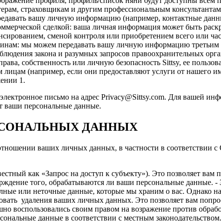
ображение профиля, профиль/список няни будут доступны всем 
рам, страховщикам и другим профессиональным консультантам в
редавать вашу личную информацию (например, контактные данны
коммерческой сделкой: ваша личная информация может быть раскр
нсированием, сменой контроля или приобретением всего или час
нам: мы можем передавать вашу личную информацию третьим ли
облюдения закона и разумных запросов правоохранительных орган
права, собственность или личную безопасность Sittsy, ее пользов
цам (например, если они предоставляют услуги от нашего име
ении 1.
лектронное письмо на адрес Privacy@Sittsy.com. Для вашей ин
т ваши персональные данные.
РСОНАЛЬНЫХ ДАННЫХ
в отношении ваших личных данных, в частности в соответствии 
естный как «Запрос на доступ к субъекту»). Это позволяет вам
верждение того, обрабатываются ли ваши персональные данные. 
лные или неточные данные, которые мы храним о вас. Однако на
овать удаления ваших личных данных. Это позволяет вам попроси
шно воспользовались своим правом на возражение против обработк
рсональные данные в соответствии с местным законодательством.